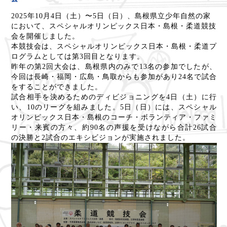
2025
年
10
月
4
日（土）〜
5
日（日）、島根県立少年自然の家
において、スペシャルオリンピックス日本・島根・柔道競技
会を開催しました。
本競技会は、スペシャルオリンピックス日本・島根・柔道プ
ログラムとしては第
3
回目となります。
昨年の第
2
回大会は、島根県内のみで
13
名の参加でしたが、
今回は長崎・福岡・広島・鳥取からも参加があり
24
名で試合
をすることができました。
試合相手を決めるためのディビジョニングを
4
日（土）に行
い、
10
のリーグを組みました。
5
日（日）には、スペシャル
オリンピックス日本・島根のコーチ・ボランティア・ファミ
リー・来賓の方々、約
90
名の声援を受けながら合計
26
試合
の決勝と
2
試合のエキシビジョンが実施されました。