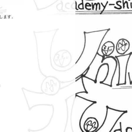
。
します。