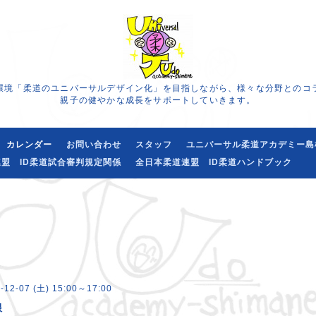
環境「柔道のユニバーサルデザイン化」を目指しながら、様々な分野とのコ
親子の健やかな成長をサポートしていきます。
カレンダー
お問い合わせ
スタッフ
ユニバーサル柔道アカデミー島
盟 ID柔道試合審判規定関係
全日本柔道連盟 ID柔道ハンドブック
-12-07 (土) 15:00～17:00
根