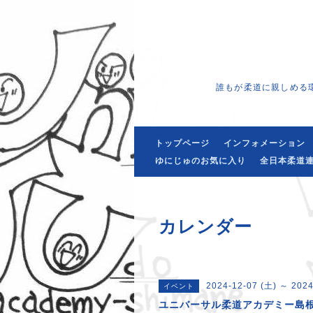
誰もが柔道に親しめる
トップページ
インフォメーション
ゆにじゅのお気に入り
全日本柔道連
カレンダー
2024-12-07 (土) ～ 2024
イベント
ユニバーサル柔道アカデミー島