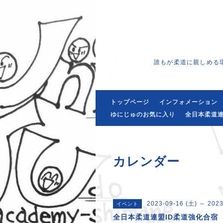
誰もが柔道に親しめる
トップページ
インフォメーション
ゆにじゅのお気に入り
全日本柔道連
カレンダー
2023-09-16 (土) ～ 2023
イベント
全日本柔道連盟ID柔道強化合宿