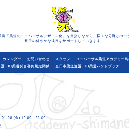
環境「柔道のユニバーサルデザイン化」を目指しながら、様々な分野とのコ
親子の健やかな成長をサポートしていきます。
カレンダー
お問い合わせ
スタッフ
ユニバーサル柔道アカデミー島
盟 ID柔道試合審判規定関係
全日本柔道連盟 ID柔道ハンドブック
-01-28 (金) 19:00～21:00
根