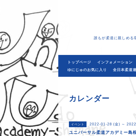
誰もが柔道に親しめる
トップページ
インフォメーション
ゆにじゅのお気に入り
全日本柔道連
カレンダー
2022-01-28 (金) ～ 2022
イベント
ユニバーサル柔道アカデミー島