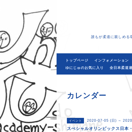
誰もが柔道に親しめる
トップページ
インフォメーション
ゆにじゅのお気に入り
全日本柔道連
カレンダー
2020-07-05 (日) ～ 2020
イベント
スぺシャルオリンピックス日本